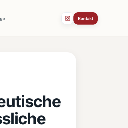
äge
Kontakt
eutische
sliche