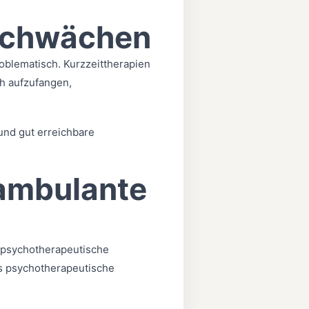
 schwächen
roblematisch. Kurzzeittherapien
üh aufzufangen,
 und gut erreichbare
 ambulante
e psychotherapeutische
ss psychotherapeutische