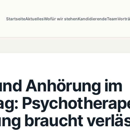
Startseite
Aktuelles
Wofür wir stehen
Kandidierende
Team
Vortr
 und Anhörung im
g: Psychotherap
ng braucht verläs